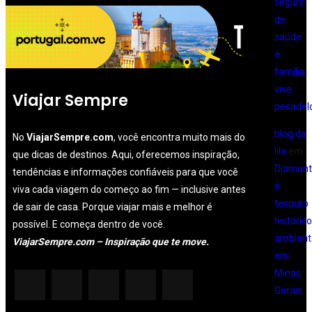
seguro
de
saúde
e
família
vive
Viajar Sempre
pesadel
blog da
No
ViajarSempre.com
, você encontra muito mais do
lila
em
que dicas de destinos. Aqui, oferecemos inspiração,
Diamant
tendências e informações confiáveis para que você
é
viva cada viagem do começo ao fim — inclusive antes
tesouro
de sair de casa. Porque viajar mais e melhor é
histórico
possível. E começa dentro de você.
ambient
ViajarSempre.com – Inspiração que te move.
em
Minas
Gerais