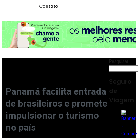
Contato
Pesquisar
Seguro
Panamá facilita entrada
de
Viagem
de brasileiros e promete
impulsionar o turismo
no país