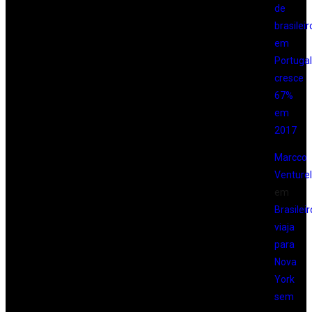
de
brasileir
em
Portugal
cresce
67%
em
2017
Marcco
Venturell
em
Brasileir
viaja
para
Nova
York
sem