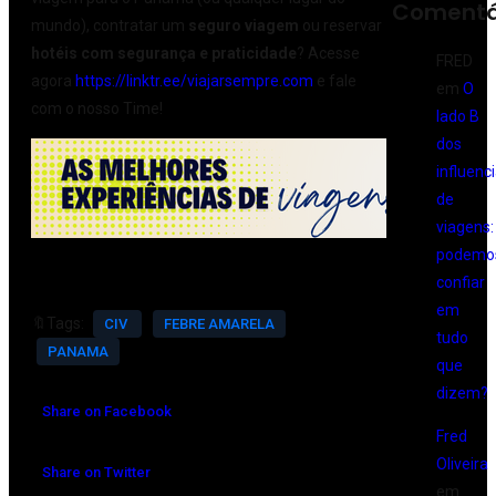
Comentá
mundo), contratar um
seguro viagem
ou reservar
hotéis com segurança e praticidade
? Acesse
FRED
agora
https://linktr.ee/viajarsempre.com
e fale
em
O
com o nosso Time!
lado B
dos
influenc
de
viagens:
podemo
confiar
em
🔖Tags:
CIV
FEBRE AMARELA
tudo
PANAMA
que
dizem?
Share on Facebook
Fred
Oliveira
Share on Twitter
em