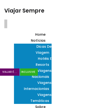
Viajar Sempre
Home
Notícias
Dicas De
Viagem
Hotéis E
Resorts
Viagens
CUSTO DE VIAJAR
RESORTS ALL INCLUSIVE
ARGENTINA
VIAJAR É...
Nacionais
Viagens
Internacionias
Viagens
Temáticas
Sobre