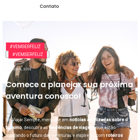
Contato
#VEMSERFELIZ
#VEMSERFELIZ
March 9, 2019
Comece a planejar sua próxima
aventura conosco!
No Viajar Sempre, mergulhe em
notícias atualizadas sobre o
turismo
, descubra as
tendências de viagens
que estão
moldando o futuro das aventuras e inspire-se com
roteiros