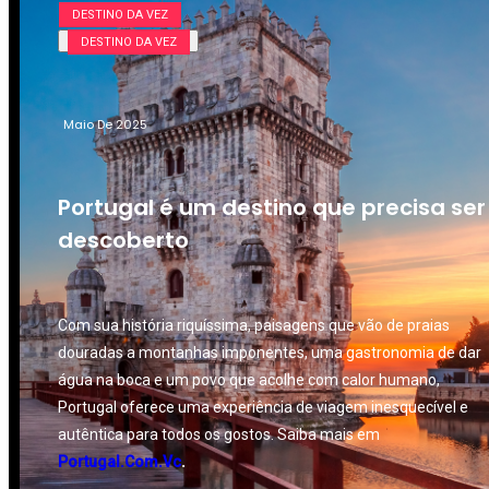
DESTINO DA VEZ
DESTINO DA VEZ
Maio De 2025
Portugal é um destino que precisa ser
descoberto
Com sua história riquíssima, paisagens que vão de praias
douradas a montanhas imponentes, uma gastronomia de dar
água na boca e um povo que acolhe com calor humano,
Portugal oferece uma experiência de viagem inesquecível e
autêntica para todos os gostos. Saiba mais em
Portugal.Com.Vc
.