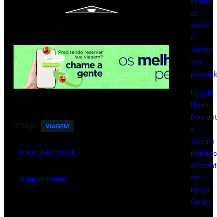
seguro
de
saúde
e
família
vive
pesadel
blog da
lila
em
Diamant
🔖Tags:
VIAGEM
é
tesouro
Share on Facebook
histórico
ambient
em
Share on Twitter
Minas
Gerais