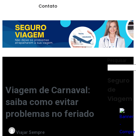
Contato
Pesquisar
Seguro
Viagem de Carnaval:
de
Viagem
saiba como evitar
problemas no feriado
Viajar Sempre