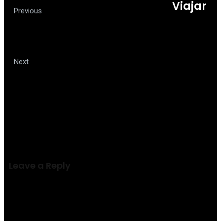
Viajar
Preço, cultura e gastronomia
Previous
fazem de Buenos Aires, na Argentina,
um destino apaixonante
Confira dicas para economizar na
Next
viagem internacional
Leave a Reply