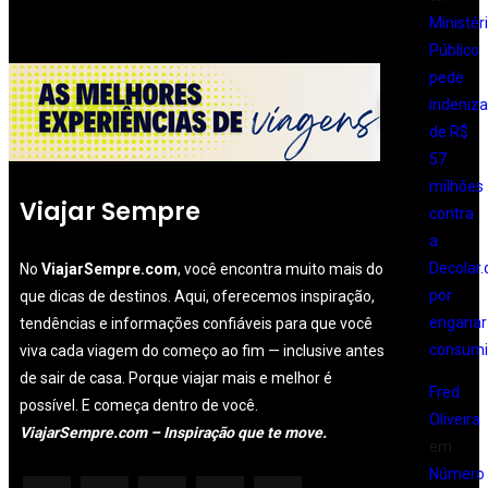
Ministér
Público
pede
indeniz
de R$
57
milhões
Viajar Sempre
contra
a
Decolar
No
ViajarSempre.com
, você encontra muito mais do
por
que dicas de destinos. Aqui, oferecemos inspiração,
enganar
tendências e informações confiáveis para que você
consumi
viva cada viagem do começo ao fim — inclusive antes
de sair de casa. Porque viajar mais e melhor é
Fred
possível. E começa dentro de você.
Oliveira
ViajarSempre.com – Inspiração que te move.
em
Número