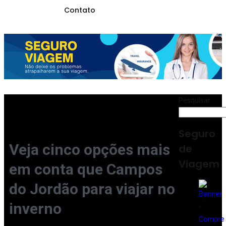
Contato
Pesquisar
Seguro
Veja cinco opções mais
de
Viagem
em conta que Campos
do Jordão para viajar no
inverno