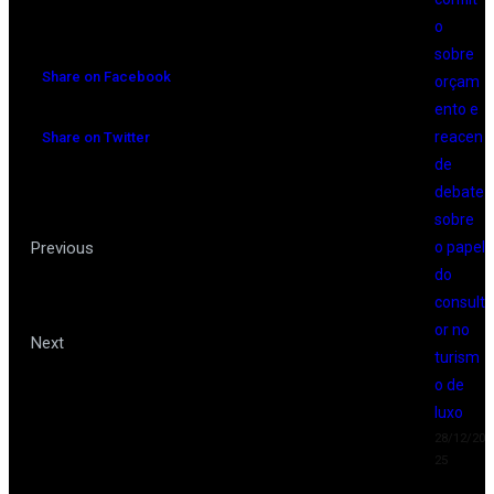
o
sobre
Share on Facebook
orçam
ento e
reacen
Share on Twitter
de
debate
sobre
Planejando uma viagem de
Previous
o papel
do
compras
consult
or no
11 destinos para viajar a dois
Next
turism
o de
luxo
28/12/20
25