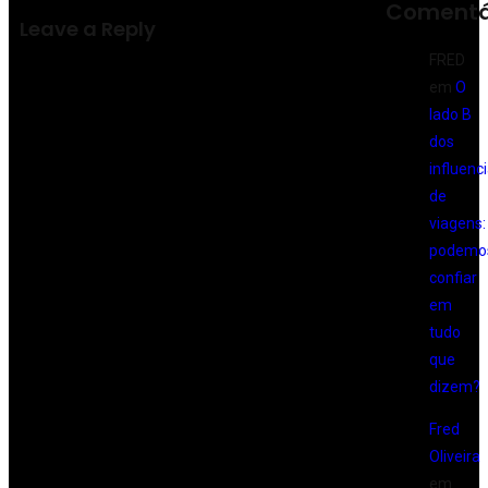
Comentá
Leave a Reply
FRED
em
O
lado B
dos
influenc
de
viagens:
podemo
confiar
em
tudo
que
dizem?
Fred
Oliveira
em