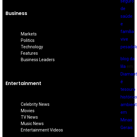
seguro
de
Business
saúde
e
família
Markets
vive
Politics
pesadel
Technology
Features
blog da
Business Leaders
lila
em
Diamant
é
Entertainment
tesouro
histórico
Celebrity News
ambient
Movies
em
TV News
Minas
Music News
Gerais
Entertainment Videos