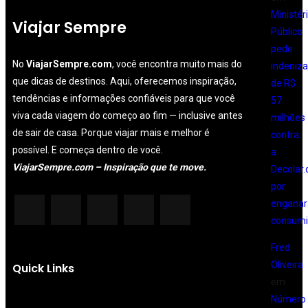
Ministér
Viajar Sempre
Público
pede
No
ViajarSempre.com
, você encontra muito mais do
indeniz
que dicas de destinos. Aqui, oferecemos inspiração,
de R$
tendências e informações confiáveis para que você
57
viva cada viagem do começo ao fim — inclusive antes
milhões
de sair de casa. Porque viajar mais e melhor é
contra
possível. E começa dentro de você.
a
ViajarSempre.com – Inspiração que te move.
Decolar
por
enganar
consumi
Fred
Oliveira
Quick Links
em
Número