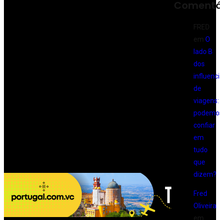
Comentá
FRED
em
O
lado B
dos
influenc
de
viagens:
podemo
confiar
em
tudo
que
dizem?
Fred
Oliveira
em