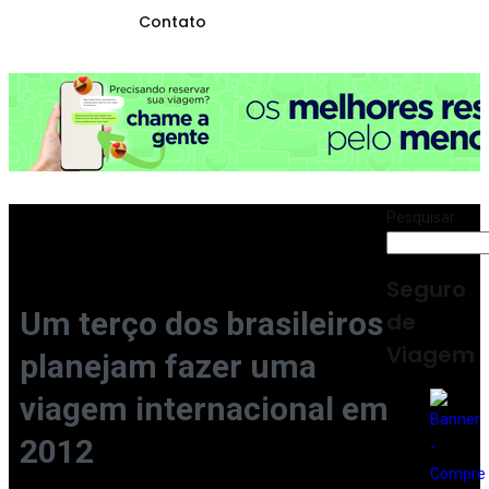
Contato
Pesquisar
Seguro
Um terço dos brasileiros
de
Viagem
planejam fazer uma
viagem internacional em
2012