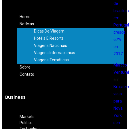
de
brasileir
Home
em
Notícias
Portugal
Dicas De Viagem
cresce
Hotéis E Resorts
67%
Viagens Nacionais
em
Viagens Internacionias
2017
Viagens Temáticas
Marcco
Sobre
Venturell
Contato
em
Brasileir
viaja
Business
para
Nova
York
Markets
sem
Politics
Technology