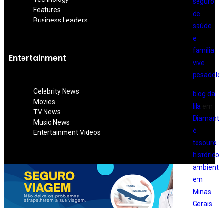
seguro
Features
de
Business Leaders
saúde
e
família
Entertainment
vive
pesadel
Celebrity News
blog da
Movies
lila
em
TV News
Diamant
Music News
é
Entertainment Videos
tesouro
histórico
ambient
em
Minas
Gerais