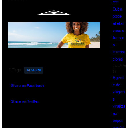
em
Cuba
pode
afetar
voos e
turism
o
interna
cional
09/02/20
🔖Tags:
VIAGEM
26
Agent
e de
Share on Facebook
viagen
s
Share on Twitter
viraliza
ao
expor
conflit