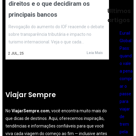
direitos e o que decidiram os
Últimos
principais bancos
artigos
Revogação do aumento do IOF reacende o debate
Eurail
sobre transparência tributária e impacto no
Global
turismo internacional. Veja o que cada…
Pass:
Leia Mais
2
JUL, 25
quand
o vale
a pena
compr
ar o
Viajar Sempre
passe
para
viajar
No
ViajarSempre.com
, você encontra muito mais do
de
que dicas de destinos. Aqui, oferecemos inspiração,
trem
tendências e informações confiáveis para que você
pela
viva cada viagem do começo ao fim — inclusive antes