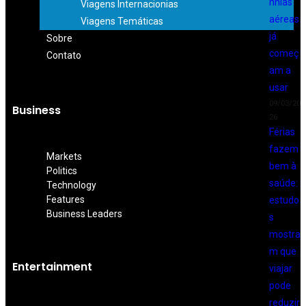
nhias
Viagens Internacionias
aéreas
Viagens Temáticas
já
Sobre
começ
Contato
am a
usar
09/03/20
Business
26
Férias
fazem
Markets
bem à
Politics
saúde:
Technology
Features
estudo
Business Leaders
s
mostra
m que
Entertainment
viajar
pode
reduzir