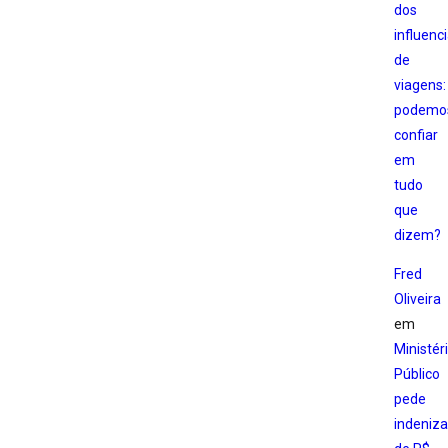
dos
influenc
de
viagens:
podemo
confiar
em
tudo
que
dizem?
Fred
Oliveira
em
Ministér
Público
pede
indeniz