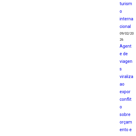
turism
o
interna
cional
09/02/20
26
Agent
e de
viagen
s
viraliza
ao
expor
conflit
o
sobre
orçam
ento e