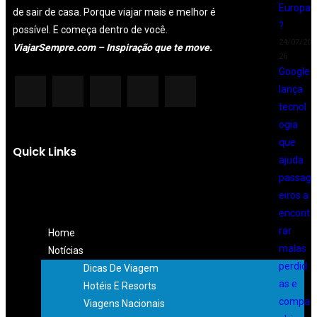
Europa
de sair de casa. Porque viajar mais e melhor é
?
possível. E começa dentro de você.
24/07/20
ViajarSempre.com – Inspiração que te move.
26
Google
lança
tecnol
ogia
que
Quick Links
ajuda
passag
eiros a
encont
rar
Home
malas
Notícias
perdid
Dicas De Viagem
as e
Hotéis E Resorts
compa
Viagens Nacionais