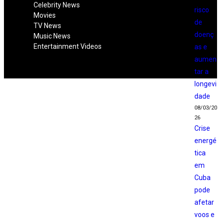
Celebrity News
risco
Movies
de
TV News
doenç
Music News
Entertainment Videos
as e
aumen
tar a
longevi
dade
08/03/20
26
Crise
energé
tica
em
Cuba
pode
afetar
voos e