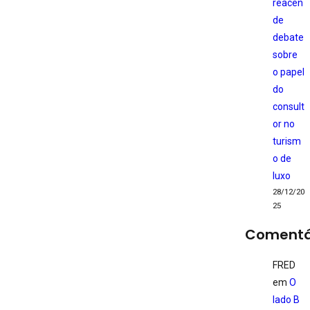
reacen
de
debate
sobre
o papel
do
consult
or no
turism
o de
luxo
28/12/20
25
Comentá
FRED
em
O
lado B