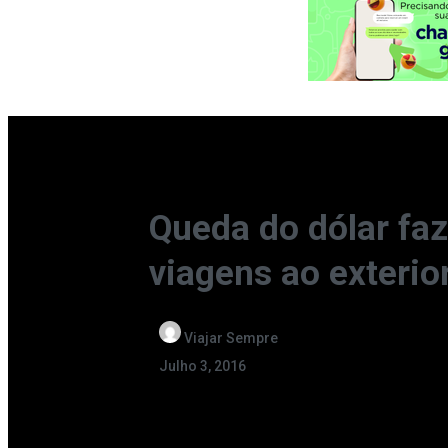
Queda do dólar faz
viagens ao exterio
Viajar Sempre
Julho 3, 2016