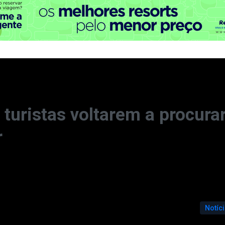
 turistas voltarem a procura
r
Notíc