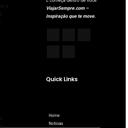
E começa dentro de você.
ir a
ViajarSempre.com –
a
Inspiração que te move.
",
Quick Links
Home
os
Notícias
ias