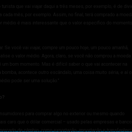
turista que vai viajar daqui a três meses, por exemplo, é de divid
a cada mês, por exemplo. Assim, no final, terá comprado a moed
or médio é mais interessante que o valor específico do momento
r. Se você vai viajar, compre um pouco hoje, um pouco amanhã,
lise o valor médio. Agora, claro, se você não comprou a moeda
 é um bom momento. Mas é difícil saber o que vai acontecer na
bomba, acontece outro escândalo, uma coisa muito séria, e aí o
 médio pode ser uma solução."
ro?
nsumidores para comprar algo no exterior ou mesmo quando
ais caro que o dólar comercial – usado pelas empresas e banc
 mercado de câmbio, como exportação, importação e transferênc