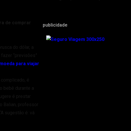
ra de comprar
publicidade
usca do dólar, a
 fazer “previsões”
moeda para viajar
.
 complicado, é
o bebê durante a
ugere é prestar
o Balian, professor
“A sugestão é: vá