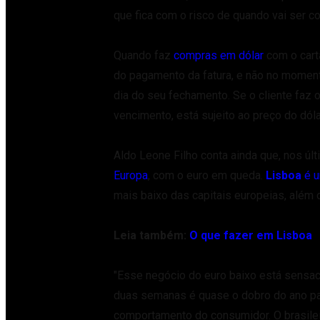
que fica com o risco de quando vai ser cob
Quando faz
compras em dólar
com o cartã
do pagamento da fatura, e não no moment
dia do seu fechamento. Se o cliente faz 
vencimento, está sujeito ao preço do dóla
Aldo Leone Filho conta ainda que, nos úl
Europa
, com o euro em queda.
Lisboa
é 
mais baixo das capitais europeias, além 
Leia também:
O que fazer em Lisboa
"Esse negócio do euro baixo está sensac
duas semanas é quase o dobro do ano pas
comportamento do consumidor. O brasileiro