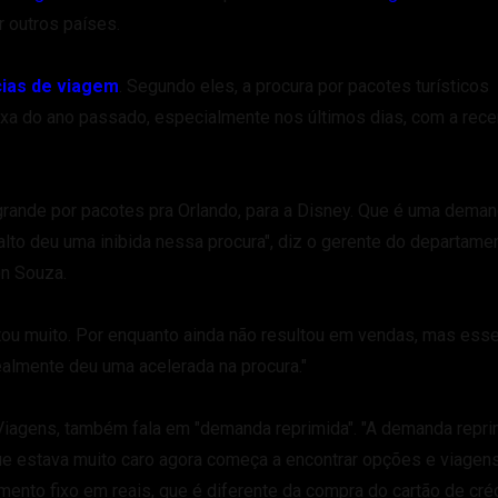
r outros países.
ias de viagem
. Segundo eles, a procura por pacotes turísticos
aixa do ano passado, especialmente nos últimos dias, com a rece
 grande por pacotes pra Orlando, para a Disney. Que é uma dema
 alto deu uma inibida nessa procura", diz o gerente do departame
on Souza.
ntou muito. Por enquanto ainda não resultou em vendas, mas ess
almente deu uma acelerada na procura."
 Viagens, também fala em "demanda reprimida". "A demanda repri
e estava muito caro agora começa a encontrar opções e viagen
ento fixo em reais, que é diferente da compra do cartão de créd