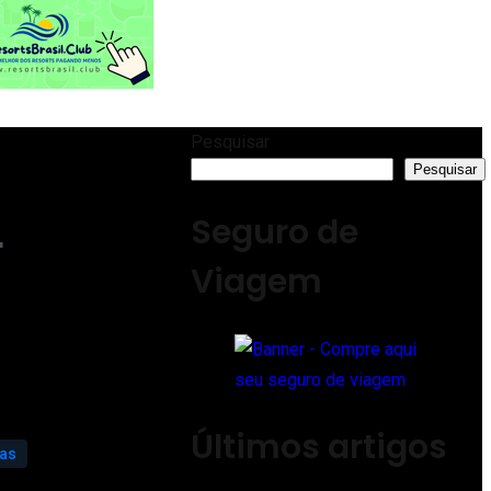
Pesquisar
Pesquisar
Seguro de
r
Viagem
Últimos artigos
ias