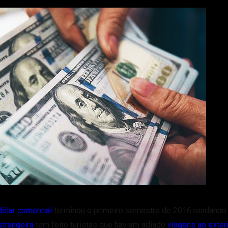
dólar comercial
terminou o primeiro semestre de 2016 rondando
trangeira
tem feito turistas que haviam adiado
viagens ao exter