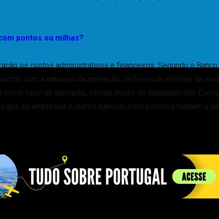
 com pontos ou milhas?
ração os custos administrativos e financeiros. Segundo o Banco
 acordo com a natureza da operação, da forma de entrega da mo
 como valor da operação, cliente, prazo de liquidação etc. Como
 que as empresas e outros bancos, esses custos tendem a se