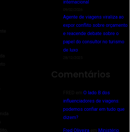
internacional
09/02/2026
Agente de viagens viraliza ao
expor conflito sobre orçamento
nte
e reacende debate sobre o
papel do consultor no turismo
de luxo
nda
28/12/2025
nto
Comentários
e
FRED
em
O lado B dos
influenciadores de viagens:
podemos confiar em tudo que
mida
dizem?
s
ito,
Fred Oliveira
em
Ministério