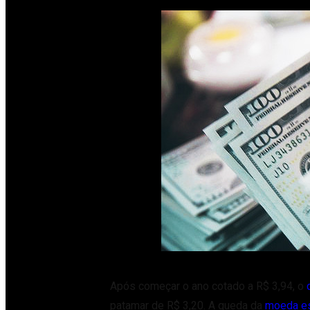
Após começar o ano cotado a R$ 3,94, o
patamar de R$ 3,20. A queda da
moeda es