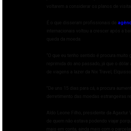
voltarem a considerar os planos de visita
É o que disseram profissionais de
agênc
internacionais voltou a crescer após a b
queda da moeda.
“O que eu tenho sentido é procura muito
reprimida do ano passado, já que o dólar
de viagens a lazer da Nix Travel, Elquiss
"De uns 15 dias para cá, a procura aume
derretimento das moedas estrangeiras re
Aldo Leone Filho, presidente da Agaxtur
de quem não estava podendo viajar porqu
mais em conta, ainda mais com o parcelam