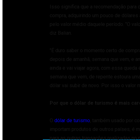
Isso significa que a recomendação para o 
compra, adquirindo um pouco de dólares 
pelo valor médio daquele período. "O val
diz Balian.
"É duro saber o momento certo de compra
depois de amanhã, semana que vem, e ana
ainda e vai viajar agora, com essa queda
semana que vem, de repente estoura uma 
dólar vai subir de novo. Por isso o valor
Por que o dólar de turismo é mais ca
O
dólar de turismo
, também usado por co
importam produtos de outros países, é m
para as outras transações realizadas no