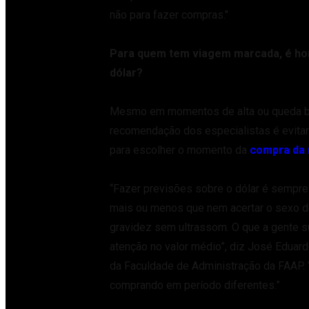
não para fazer compras."
Para quem tem viagem marcada, é ho
dólar?
Mesmo em momentos de alta ou queda br
recomendação dos especialistas é evitar
para escolher o momento da
compra da 
“Fazer previsões sobre o dólar é sempre
mais ou menos que nem acertar o sexo d
gravidez sem ultrassom. O que a gente s
atenção no valor médio”, diz José Eduard
da Faculdade de Administração da FAAP. 
comprando em período diferentes.”