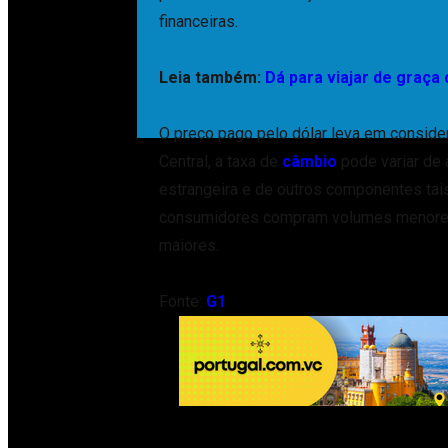
financeiras.
Leia também:
Dá para viajar de graça
O preço pago pelo dólar leva em conside
Central, a taxa de
câmbio
pode variar de
estrangeira e de outros componentes tais
consumidores compram volumes menores
maiores.
Fonte:
G1