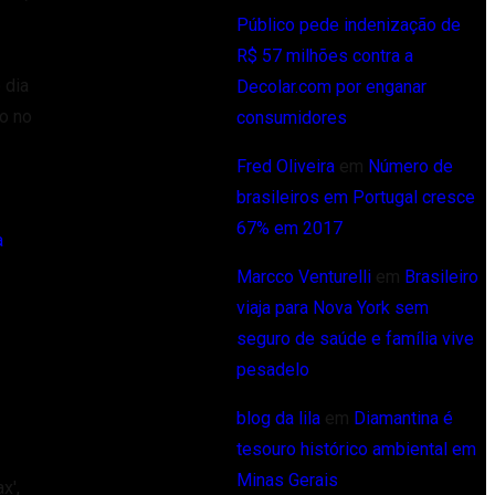
Público pede indenização de
R$ 57 milhões contra a
 dia
Decolar.com por enganar
o no
consumidores
Fred Oliveira
em
Número de
brasileiros em Portugal cresce
67% em 2017
a
Marcco Venturelli
em
Brasileiro
viaja para Nova York sem
seguro de saúde e família vive
pesadelo
blog da lila
em
Diamantina é
tesouro histórico ambiental em
Minas Gerais
x',