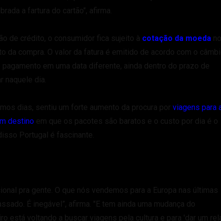
rada a fartura do cartão", afirma.
o de crédito, o consumidor fica sujeito à
cotação da moeda
no
o da compra. O valor da fatura é emitido de acordo com o câmbi
o pagamento em uma data diferente, ainda dentro do prazo de
r naquele dia.
timos dias, sentiu um forte aumento da procura por
viagens para 
um destino
em que os pacotes são baratos e o custo por dia é o
disso Portugal é fascinante.
ional pra gente. O que nós vendemos para a Europa nas últimas
sado. É inegável”, afirma. "E tem ainda uma mudança do
 está voltando a buscar viagens pela cultura e para 'dar um rela