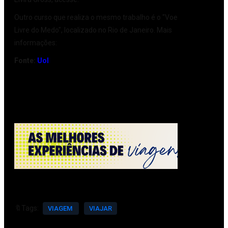
Outro curso que realiza o mesmo trabalho é o "Voe
Livre do Medo", localizado no Rio de Janeiro. Mais
informações:
www.voelivredomedo.com.br
Fonte:
Uol
🔖Tags:
VIAGEM
VIAJAR