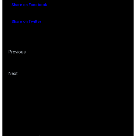
Share on Facebook
Share on Twitter
O que a Accor tem a aprender
Previous
com a marca Caesar Business
O cartão de débito internacional
Next
vale a pena?