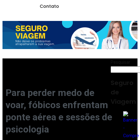
Contato
Pesquisar
Seguro
Para perder medo de
de
Viagem
voar, fóbicos enfrentam
ponte aérea e sessões de
psicologia