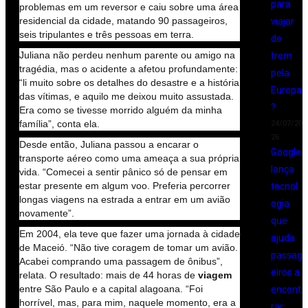
para
problemas em um reversor e caiu sobre uma área
residencial da cidade, matando 90 passageiros,
viajar
seis tripulantes e três pessoas em terra.
de
Juliana não perdeu nenhum parente ou amigo na
trem
tragédia, mas o acidente a afetou profundamente:
pela
“li muito sobre os detalhes do desastre e a história
Europa
das vítimas, e aquilo me deixou muito assustada.
?
Era como se tivesse morrido alguém da minha
família”, conta ela.
24/07/20
26
Desde então, Juliana passou a encarar o
Google
transporte aéreo como uma ameaça a sua própria
lança
vida. “Comecei a sentir pânico só de pensar em
estar presente em algum voo. Preferia percorrer
tecnol
longas viagens na estrada a entrar em um avião
ogia
novamente”.
que
Em 2004, ela teve que fazer uma jornada à cidade
ajuda
de Maceió. “Não tive coragem de tomar um avião.
passag
Acabei comprando uma passagem de ônibus”,
eiros a
relata. O resultado: mais de 44 horas de
viagem
entre São Paulo e a capital alagoana. “Foi
encont
horrível, mas, para mim, naquele momento, era a
rar