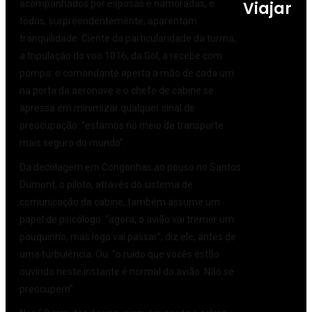
Viajar
acompanhados por esposas e namoradas, e
todos, surpreendentemente, aparentam
tranquilidade. Ciente da particularidade da turma,
a tripulação do voo 1016, da Gol, a recebe com
pompa: o comandante aperta a mão de cada um
na porta da aeronave e o chefe de cabine se
apressa em minimizar qualquer sinal de
preocupação: “estamos no meio de transporte
mais seguro do mundo”.
Da decolagem em Congonhas ao pouso no Santos
Dumont, o piloto, através do sistema de
comunicação da cabine, também assume um
papel de psicólogo: “agora, o avião vai tremer um
pouquinho, mas logo vai passar”, diz ele, antes de
uma turbulência. Ou: “o ruído que vocês estão
ouvindo neste instante é normal do avião. Não se
preocupem”.