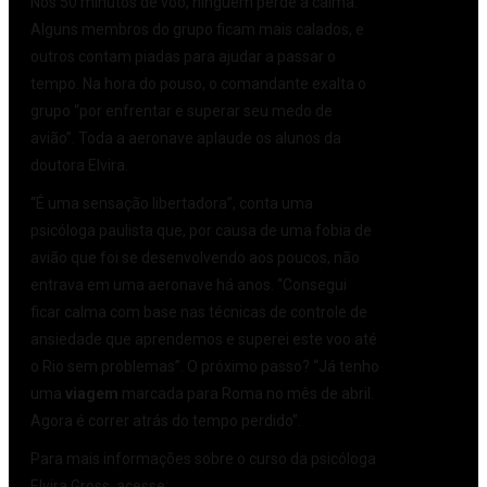
Nos 50 minutos de voo, ninguém perde a calma.
Alguns membros do grupo ficam mais calados, e
outros contam piadas para ajudar a passar o
tempo. Na hora do pouso, o comandante exalta o
grupo “por enfrentar e superar seu medo de
avião”. Toda a aeronave aplaude os alunos da
doutora Elvira.
“É uma sensação libertadora”, conta uma
psicóloga paulista que, por causa de uma fobia de
avião que foi se desenvolvendo aos poucos, não
entrava em uma aeronave há anos. “Consegui
ficar calma com base nas técnicas de controle de
ansiedade que aprendemos e superei este voo até
o Rio sem problemas”. O próximo passo? “Já tenho
uma
viagem
marcada para Roma no mês de abril.
Agora é correr atrás do tempo perdido”.
Para mais informações sobre o curso da psicóloga
Elvira Gross, acesse:
www.medodeaviao.com.br