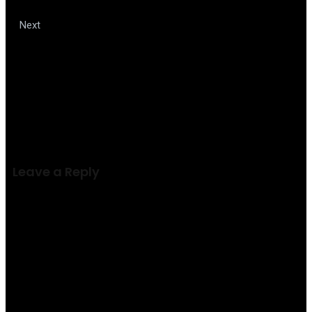
direitos de passageiros no Congresso
Dólar mais caro leva brasileiros a
Next
renegociar pacotes de turismo
Leave a Reply