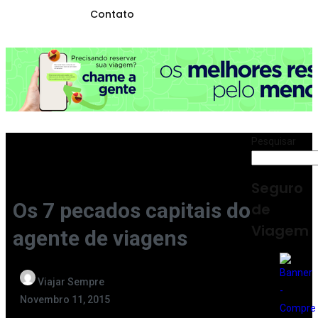
Contato
Pesquisar
Seguro
Os 7 pecados capitais do
de
Viagem
agente de viagens
Viajar Sempre
Novembro 11, 2015