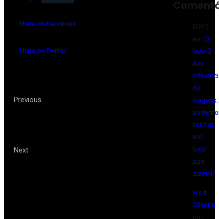
Comentá
Share on Facebook
FRED
em
O
Share on Twitter
lado B
dos
influenc
de
São Paulo é a capital com
Previous
viagens:
podemo
maior número de meios de
confiar
hospedagem do Brasil
em
Argentina terá guia de viagem para
tudo
Next
que
dispositivos móveis
dizem?
Fred
Oliveira
em