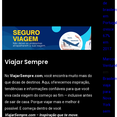
de
brasileir
em
Portugal
cresce
67%
em
2017
Marcco
Viajar Sempre
Venturell
em
No
ViajarSempre.com
, você encontra muito mais do
Brasileir
que dicas de destinos. Aqui, oferecemos inspiração,
viaja
tendências e informações confiáveis para que você
para
viva cada viagem do começo ao fim — inclusive antes
Nova
de sair de casa. Porque viajar mais e melhor é
York
possível. E começa dentro de você.
sem
ViajarSempre.com – Inspiração que te move.