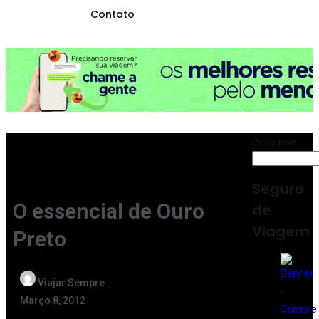
Contato
Pesquisar
Seguro
O essencial de Ouro
de
Viagem
Preto
Viajar Sempre
Março 8, 2012