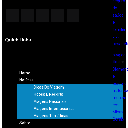
seguro
de
saúde
e
família
vive
Quick Links
pesadel
blog da
lila
em
Diamant
Home
é
Notícias
tesouro
Dicas De Viagem
histórico
Hotéis E Resorts
ambient
Viagens Nacionais
em
Viagens Internacionias
Minas
Viagens Temáticas
Gerais
Sobre