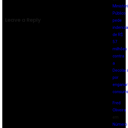
Ministér
Público
Leave a Reply
pede
indeniz
de R$
57
milhões
contra
a
Decolar
por
enganar
consumi
Fred
Oliveira
em
Número