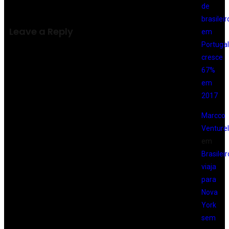
de
brasileir
Leave a Reply
em
Portugal
cresce
67%
em
2017
Marcco
Venturell
em
Brasileir
viaja
para
Nova
York
sem