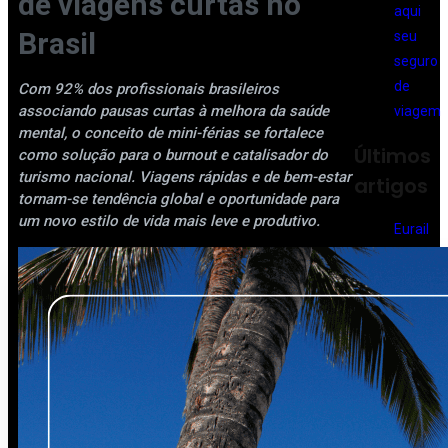
de viagens curtas no
Brasil
Com 92% dos profissionais brasileiros
associando pausas curtas à melhora da saúde
mental, o conceito de mini-férias se fortalece
Últimos
como solução para o burnout e catalisador do
turismo nacional. Viagens rápidas e de bem-estar
artigos
tornam-se tendência global e oportunidade para
um novo estilo de vida mais leve e produtivo.
Eurail
Global
Pass:
quand
o vale
a pena
compr
ar o
passe