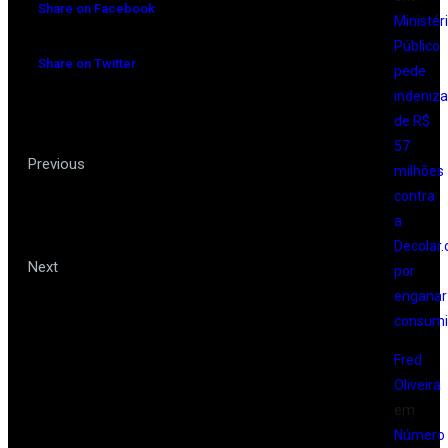
Share on Facebook
Ministér
Público
Share on Twitter
pede
indeniz
de R$
57
Luxo no Caribe: conheça o
Previous
milhões
contra
hotel queridinho dos famosos com
a
“disk champanhe” 24h
Decolar
Brasil em alta no turismo:
Next
por
crescimento recorde exige
enganar
consumi
investimentos e planejamento
Fred
Oliveira
em
Número