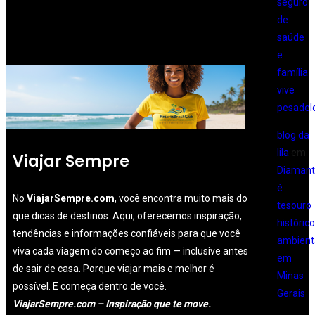
seguro
de
saúde
e
família
vive
pesadel
blog da
lila
em
Viajar Sempre
Diamant
é
No
ViajarSempre.com
, você encontra muito mais do
tesouro
que dicas de destinos. Aqui, oferecemos inspiração,
histórico
tendências e informações confiáveis para que você
ambient
viva cada viagem do começo ao fim — inclusive antes
em
de sair de casa. Porque viajar mais e melhor é
Minas
possível. E começa dentro de você.
Gerais
ViajarSempre.com – Inspiração que te move.