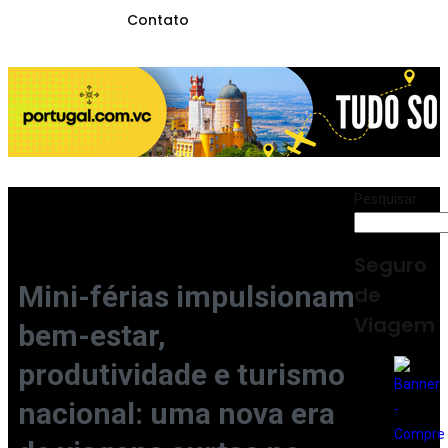
Contato
Pesquisar
Seguro
Mini-férias impulsionam
de
Viagem
bem-estar,
produtividade e turismo
nacional: uma nova era