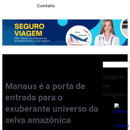
Contato
Pesquisar
Seguro
Manaus é a porta de
de
Viagem
entrada para o
exuberante universo da
selva amazônica