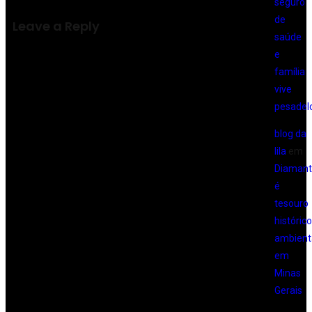
seguro
de
Leave a Reply
saúde
e
família
vive
pesadel
blog da
lila
em
Diamant
é
tesouro
histórico
ambient
em
Minas
Gerais