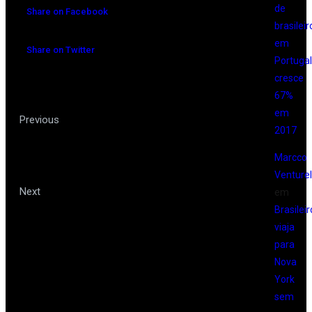
de
Share on Facebook
brasileir
em
Share on Twitter
Portugal
cresce
67%
em
Guia reúne dicas de passeios
Previous
2017
em cidades europeias que foram
Marcco
cenários de filmes
Venturell
Qual a melhor opção: viajar por
Next
em
Brasileir
conta própria ou comprar pacote?
viaja
para
Nova
York
sem