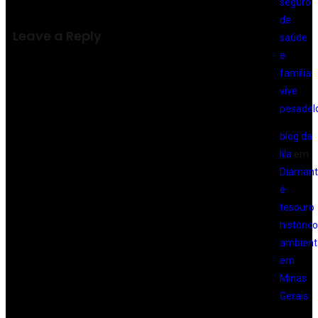
seguro
de
Leave a Reply
saúde
e
família
vive
pesadel
blog da
lila
em
Diamant
é
tesouro
histórico
ambient
em
Minas
Gerais