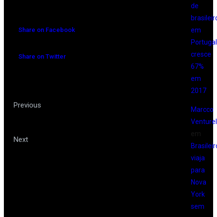
de
brasileir
em
Share on Facebook
Portugal
cresce
Share on Twitter
67%
em
2017
Aspen é um espetáculo para os
Previous
Marcco
Venturell
olhos dos turistas
em
Patagônia Argentina, glaciares do
Next
Brasileir
viaja
fim do mundo
para
Nova
York
sem