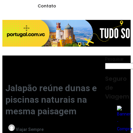
Contato
Pesquisar
Seguro
Jalapão reúne dunas e
de
Viagem
piscinas naturais na
mesma paisagem
Viajar Sempre