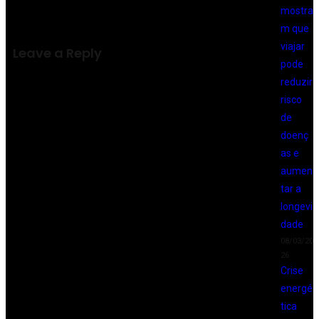
mostra
m que
viajar
Leave a Reply
pode
reduzir
risco
de
doenç
as e
aumen
tar a
longevi
dade
08/03/20
26
Crise
energé
tica