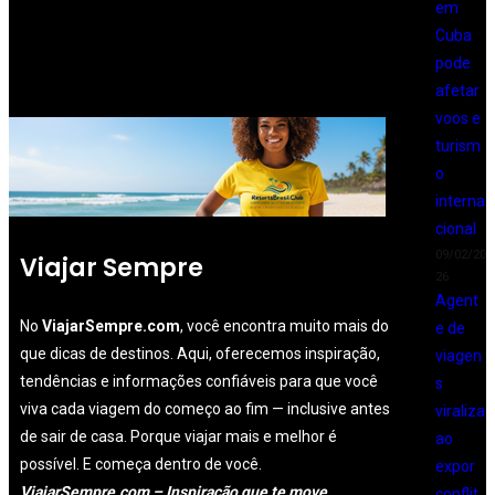
em
Cuba
pode
afetar
voos e
turism
o
interna
cional
09/02/20
Viajar Sempre
26
Agent
No
ViajarSempre.com
, você encontra muito mais do
e de
que dicas de destinos. Aqui, oferecemos inspiração,
viagen
tendências e informações confiáveis para que você
s
viva cada viagem do começo ao fim — inclusive antes
viraliza
de sair de casa. Porque viajar mais e melhor é
ao
possível. E começa dentro de você.
expor
ViajarSempre.com – Inspiração que te move.
conflit