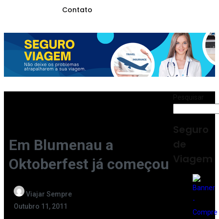
Contato
Pesquisar
Seguro
Em Blumenau a
de
Viagem
Oktoberfest já começou
Viajar Sempre
Outubro 11, 2011