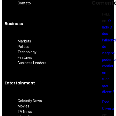
Comentá
Contato
FRED
em
O
Business
lado B
dos
influenc
Markets
de
Politics
Technology
viagens:
Features
podemo
Business Leaders
confiar
em
tudo
Entertainment
que
dizem?
Celebrity News
Fred
Movies
Oliveira
TV News
em