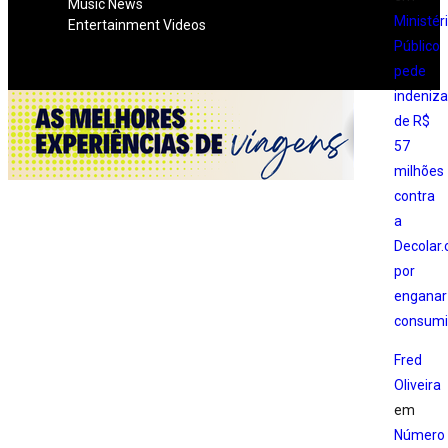
Music News
Ministér
Entertainment Videos
Público
pede
indeniz
de R$
57
milhões
contra
a
Decolar
por
enganar
consumi
Fred
Oliveira
em
Número