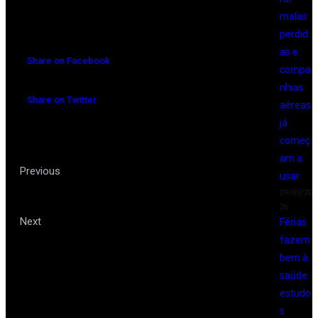
malas
perdid
as e
Share on Facebook
compa
nhias
Share on Twitter
aéreas
já
começ
am a
Conheça Resorts com
Previous
usar
09/03/20
Massagens Exóticas
26
Roteiro Rio-Santos – Uma das
Next
Férias
fazem
rodovias mais bonitas do Brasil
bem à
saúde:
estudo
s