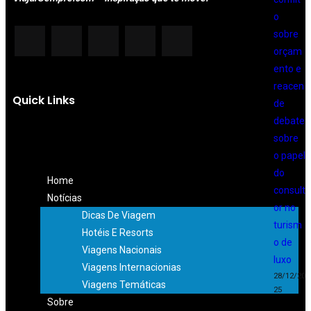
o
sobre
orçam
ento e
reacen
Quick Links
de
debate
sobre
o papel
do
Home
consult
Notícias
or no
Dicas De Viagem
turism
Hotéis E Resorts
o de
Viagens Nacionais
luxo
Viagens Internacionias
28/12/20
Viagens Temáticas
25
Sobre