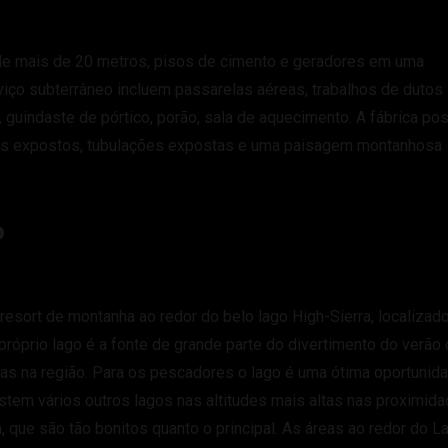
ura de mais de 20 metros, pisos de cimento e geradores em uma
iço subterrâneo incluem passarelas aéreas, trabalhos de dutos
 guindaste de pórtico, porão, sala de aquecimento. A fábrica po
tos expostos, tubulações expostas e uma paisagem montanhosa
o
sort de montanha ao redor do belo lago High-Sierra, localizado
próprio lago é a fonte de grande parte do divertimento do verão
ias na região. Para os pescadores o lago é uma ótima oportunid
stem vários outros lagos nas altitudes mais altas nas proximida
 que são tão bonitos quanto o principal. As áreas ao redor do L