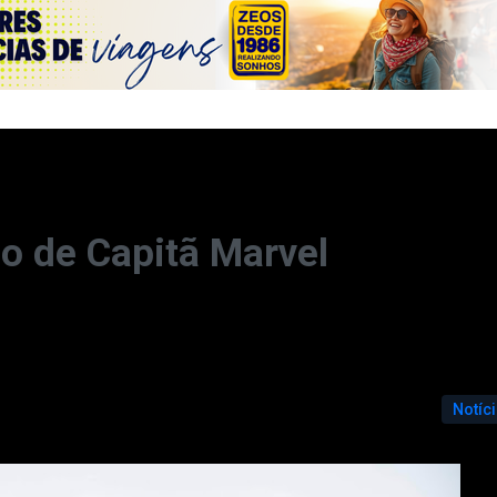
o de Capitã Marvel
Notíc