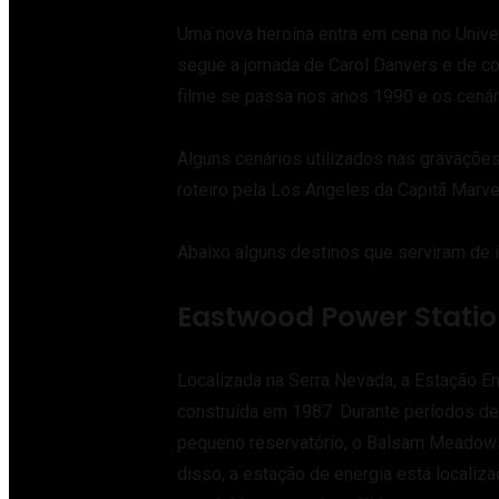
Uma nova heroína entra em cena no Unive
segue a jornada de Carol Danvers e de c
filme se passa nos anos 1990 e os cenár
Alguns cenários utilizados nas gravações
roteiro pela Los Angeles da Capitã Marve
Abaixo alguns destinos que serviram de i
Eastwood Power Stati
Localizada na Serra Nevada, a Estação 
construída em 1987. Durante períodos de
pequeno reservatório, o Balsam Meadows
disso, a estação de energia está localiza