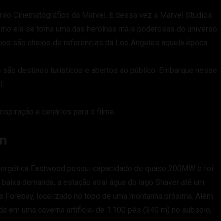
rso Cinematográfico da Marvel. E dessa vez a Marvel Studios
omo ela se torna uma das heroínas mais poderosas do universo.
ios são cheios de referências da Los Angeles aquela época.
 são destinos turísticos e abertos ao público. Embarque nesse
l.
nspiração e cenários para o filme.
on
Energética Eastwood possui capacidade de quase 200MW e foi
 baixa demanda, a estação atrai água do lago Shaver até um
 Forebay, localizado no topo de uma montanha próxima. Além
da em uma caverna artificial de 1.100 pés (340 m) no subsolo,