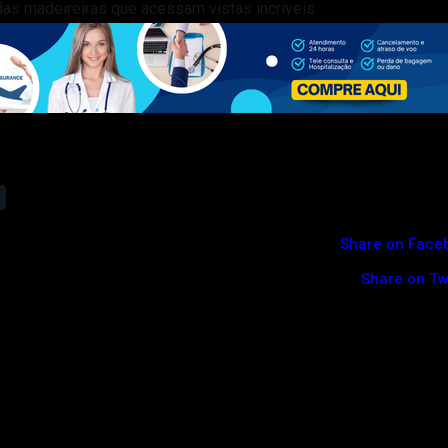
as madeireiras que acessam vistas incríveis.
Share on Face
Share on Tw
neiro, ganha letreiro turístico
nda enganosa