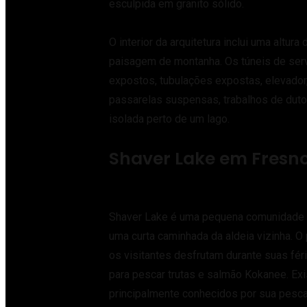
esculpida em granito sólido.
O interior da arquitetura inclui uma alt
paisagem de montanha. Os túneis de serv
expostos, tubulações expostas, elevador,
passarelas suspensas, trabalhos de du
isolada perto de um lago.
Shaver Lake em Fresn
Shaver Lake é uma pequena comunidade re
uma curta caminhada da aldeia vizinha. O 
os visitantes desfrutam durante suas fér
para pescar trutas e salmão Kokanee. Exi
principalmente conhecidos por sua pesca,