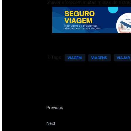
Shaver oferecem muitas milhas de estrad
🔖Tags:
VIAGEM
VIAGENS
VIAJAR
Bairro da Lapa, no Rio de Ja
Previous
Trivago é acusado de propaga
Next