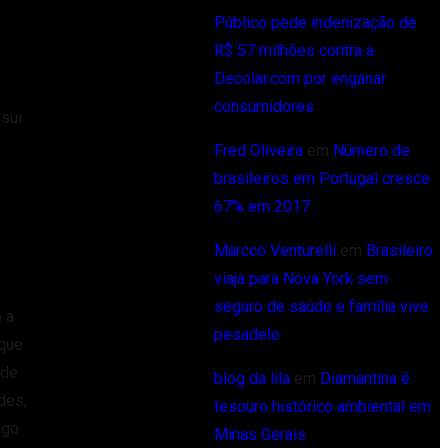
Público pede indenização de
R$ 57 milhões contra a
Decolar.com por enganar
consumidores
ssui
Fred Oliveira
em
Número de
brasileiros em Portugal cresce
67% em 2017
Marcco Venturelli
em
Brasileiro
viaja para Nova York sem
seguro de saúde e família vive
 a
pesadelo
 que
ade
blog da lila
em
Diamantina é
des,
tesouro histórico ambiental em
ago
Minas Gerais