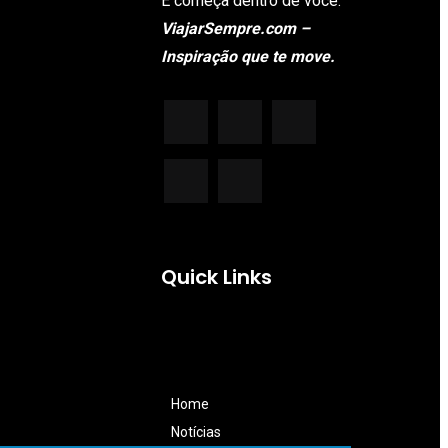
E começa dentro de você.
ViajarSempre.com –
Inspiração que te move.
Quick Links
Home
Notícias