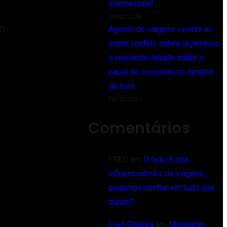
internacional
09/02/2026
Agente de viagens viraliza ao
 O
expor conflito sobre orçamento
e reacende debate sobre o
papel do consultor no turismo
de luxo
28/12/2025
Comentários
FRED
em
O lado B dos
influenciadores de viagens:
podemos confiar em tudo que
dizem?
Fred Oliveira
em
Ministério