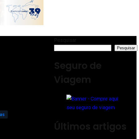
Pesquisar
Pesquisar
Seguro de
Viagem
ias
Últimos artigos