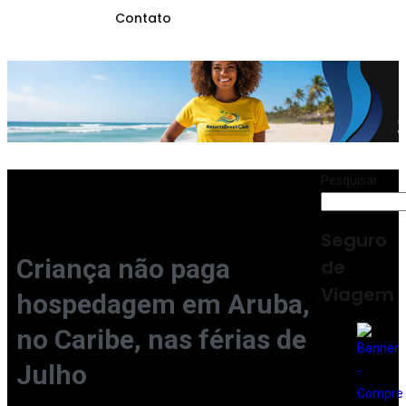
Contato
Pesquisar
Seguro
Criança não paga
de
Viagem
hospedagem em Aruba,
no Caribe, nas férias de
Julho