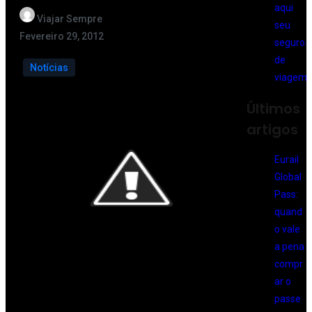
Viajar Sempre
Fevereiro 29, 2012
Notícias
Últimos
artigos
Eurail
Global
Pass:
quand
o vale
a pena
compr
ar o
passe