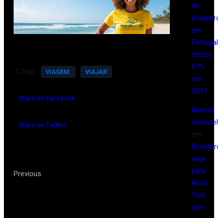
de
brasileir
em
Portugal
cresce
67%
🔖Tags:
VIAGEM
VIAJAR
em
2017
Share on Facebook
Marcco
Venturell
Share on Twitter
em
Brasileir
viaja
para
Companhias aéreas orientam
Previous
Nova
consumidores sobre fim do horário de
York
verão
sem