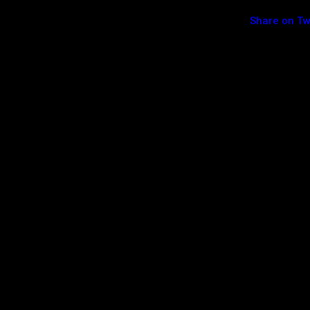
Share on Tw
anorâmico é destaque em roteiro pelas cidades
ica” da Europa