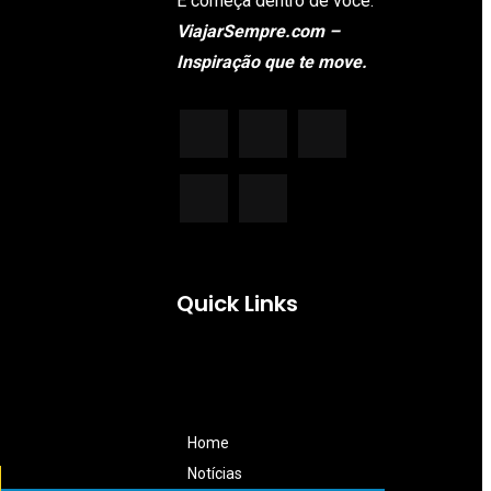
E começa dentro de você.
ViajarSempre.com –
Inspiração que te move.
Quick Links
Home
Notícias