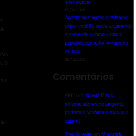
internacional
09/02/2026
Agente de viagens viraliza ao
um
expor conflito sobre orçamento
 de
e reacende debate sobre o
papel do consultor no turismo
de luxo
ifas
28/12/2025
ra S
Comentários
9h e
FRED
em
O lado B dos
influenciadores de viagens:
podemos confiar em tudo que
dizem?
não
Fred Oliveira
em
Ministério