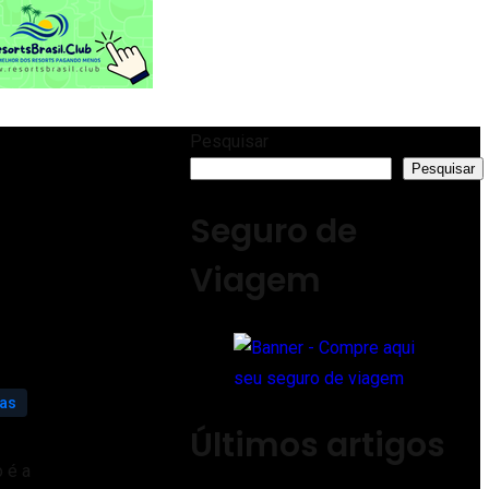
Pesquisar
Pesquisar
Seguro de
Viagem
ias
Últimos artigos
 é a