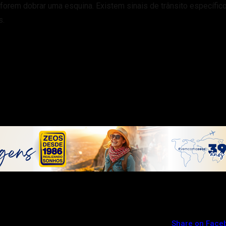
forem dobrar uma esquina. Existem sinais de trânsito específic
s.
Share on Face