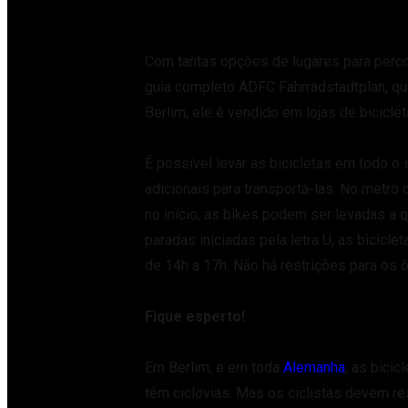
Com tantas opções de lugares para percor
guia completo ADFC Fahrradstadtplan, qu
Berlim, ele é vendido em lojas de bicicle
É possível levar as bicicletas em todo o 
adicionais para transportá-las. No metrô 
no início, as bikes podem ser levadas a 
paradas iniciadas pela letra U, as bicicle
de 14h a 17h. Não há restrições para os ô
Fique esperto!
Em Berlim, e em toda
Alemanha
, as bici
têm ciclovias. Mas os ciclistas devem re