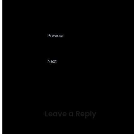
Passeio de trem em vagão p
Previous
históricas de Minas
Descubra Praga, a “capital mág
Next
Leave a Reply