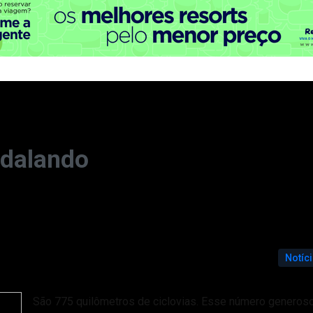
edalando
Notíc
São 775 quilômetros de ciclovias. Esse número generoso