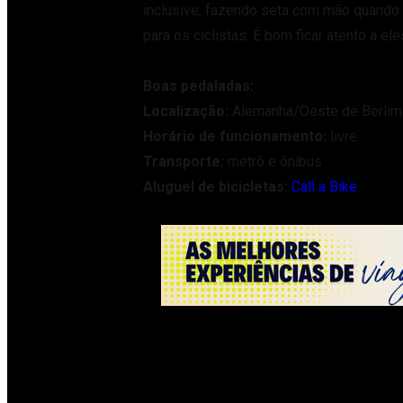
inclusive, fazendo seta com mão quando 
para os ciclistas. É bom ficar atento a ele
Boas pedaladas:
Localização:
Alemanha/Oeste de Berlim
Horário de funcionamento:
livre
Transporte:
metrô e ônibus
Aluguel de bicicletas:
Call a Bike