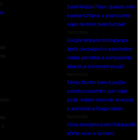
mo
Eurail Global Pass: quando vale
is
a pena comprar o passe para
viajar de trem pela Europa?
24/07/2026
Google lança tecnologia que
não
ajuda passageiros a encontrar
uma
malas perdidas e companhias
aéreas já começam a usar
09/03/2026
Férias fazem bem à saúde:
estudos mostram que viajar
pode reduzir risco de doenças
pela
e aumentar a longevidade
08/03/2026
 de
Crise energética em Cuba pode
 é
afetar voos e turismo