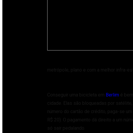
metrópole, plano e com a melhor infra-es
Conseguir uma bicicleta em
Berlim
é bem 
cidade. Elas são bloqueadas por satélite, 
número do cartão de crédito, paga-se um
R$ 20). O pagamento dá direito a um númer
só sair pedalando.