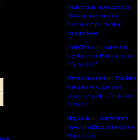
os
Público pede indenização de
R$ 57 milhões contra a
Decolar.com por enganar
consumidores
Fred Oliveira
em
Número de
brasileiros em Portugal cresce
67% em 2017
Marcco Venturelli
em
Brasileiro
viaja para Nova York sem
seguro de saúde e família vive
pesadelo
blog da lila
em
Diamantina é
tesouro histórico ambiental em
Minas Gerais
book