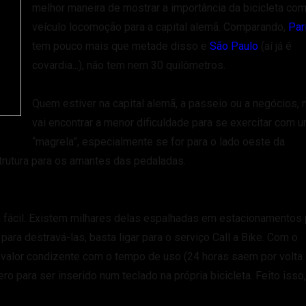
melhor maneira de mostrar a importância da bicicleta co
veículo locomoção para a capital alemã. Comparando,
Par
tem pouco mais que metade disso e
São Paulo
(aí já é
covardia...), não tem nem 30 quilômetros.
Quem estiver na capital alemã, a passeio ou a negócios, 
vai encontrar a menor dificuldade para se exercitar com 
“magrela”, especialmente se for para o lado oeste da
trutura para os amantes das pedaladas.
fácil. Existem milhares delas espalhadas em estacionamentos 
para destravá-las, basta ligar para o serviço Call a Bike. Com o
 valor condizente com o tempo de uso (24 horas saem por volta
o para ser inserido num teclado na própria bicicleta. Feito isso,