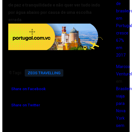
de
de paz e tranquilidade e não quer ver tudo indo
brasileir
por água abaixo por causa de uma escolha
em
errada.
Portugal
cresce
67%
em
2017
Marcco
🔖Tags:
ZEOS TRAVELLING
Venturell
em
Brasileir
Share on Facebook
viaja
para
Share on Twitter
Nova
York
sem