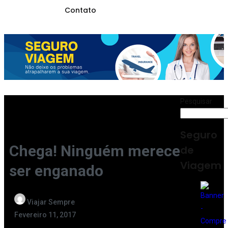
Contato
Pesquisar
Seguro
Chega! Ninguém merece
de
Viagem
ser enganado
Viajar Sempre
Fevereiro 11, 2017