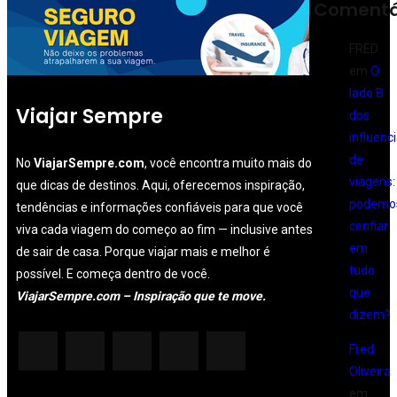
Comentá
FRED
em
O
lado B
Viajar Sempre
dos
influenc
de
No
ViajarSempre.com
, você encontra muito mais do
viagens:
que dicas de destinos. Aqui, oferecemos inspiração,
podemo
tendências e informações confiáveis para que você
confiar
viva cada viagem do começo ao fim — inclusive antes
em
de sair de casa. Porque viajar mais e melhor é
tudo
possível. E começa dentro de você.
que
ViajarSempre.com – Inspiração que te move.
dizem?
Fred
Oliveira
em