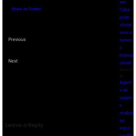
em
Share on Twitter
Cuba
pode
afetar
voos e
Conheça cinco jeitos de
Previous
turism
o
economizar em viagens internacionais
interna
Site dá dicas e informações para
Next
cional
09/02/20
quem quer mudar para Portugal
26
Agent
e de
viagen
s
viraliza
ao
Leave a Reply
expor
conflit