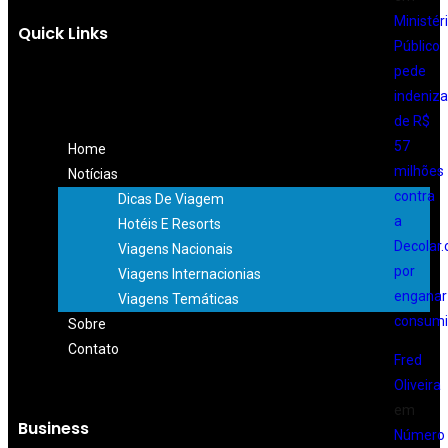
Ministér
Quick Links
Público
pede
indeniz
de R$
57
Home
milhões
Notícias
contra
Dicas De Viagem
a
Hotéis E Resorts
Decolar
Viagens Nacionais
por
Viagens Internacionias
enganar
Viagens Temáticas
consumi
Sobre
Contato
Fred
Oliveira
em
Business
Número