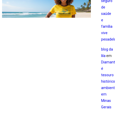
seguro
de
saúde
e
família
vive
pesadel
blog da
lila
em
Diamant
é
tesouro
histórico
ambient
em
Minas
Gerais