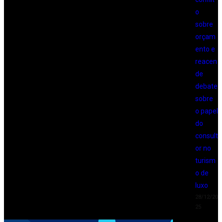
o
sobre
orçam
ento e
reacen
de
debate
sobre
o papel
do
consult
or no
turism
o de
luxo
28/12/20
25