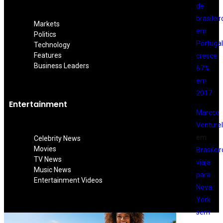
de
brasileir
Markets
em
Politics
Portugal
Technology
Features
cresce
Business Leaders
67%
em
2017
Entertainment
Marcco
Venturell
em
Celebrity News
Movies
Brasileir
TV News
viaja
Music News
para
Entertainment Videos
Nova
York
sem