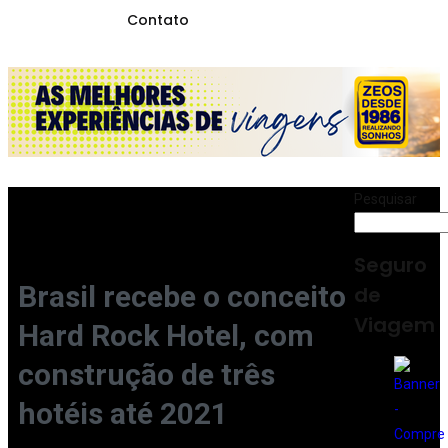
Contato
Pesquisar
Seguro
Brasil recebe o conceito
de
Viagem
Hard Rock Hotel, com
construção de três
hotéis até 2021