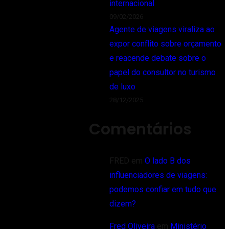
internacional
09/02/2026
Agente de viagens viraliza ao
expor conflito sobre orçamento
e reacende debate sobre o
papel do consultor no turismo
de luxo
28/12/2025
Comentários
FRED
em
O lado B dos
influenciadores de viagens:
podemos confiar em tudo que
dizem?
Fred Oliveira
em
Ministério