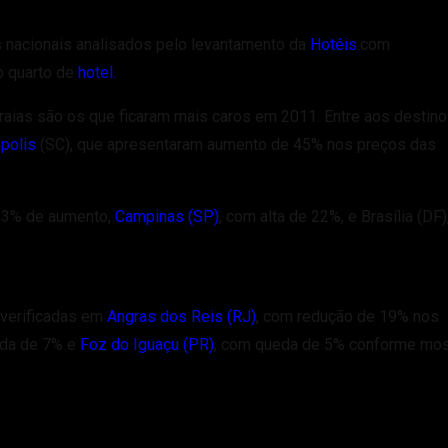
 nacionais analisados pelo levantamento da
Hotéis
.com
o quarto de
hotel.
raias são os que ficaram mais caros em 2011. Entre aos destino
ópolis
(SC), que apresentaram aumento de 45% nos preços das
23% de aumento,
Ca
mpinas (SP)
, com alta de 22%, e Brasília (DF)
 verificadas em
Angras dos Reis (RJ)
, com redução de 19% nos
eda de 7% e
Foz do Iguaçu (PR)
, com queda de 5% conforme mos