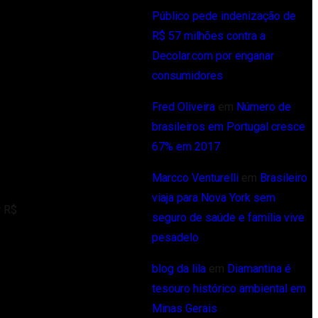
Público pede indenização de
R$ 57 milhões contra a
Decolar.com por enganar
consumidores
Fred Oliveira
em
Número de
brasileiros em Portugal cresce
67% em 2017
Marcco Venturelli
em
Brasileiro
viaja para Nova York sem
r R$
seguro de saúde e família vive
pesadelo
blog da lila
em
Diamantina é
tesouro histórico ambiental em
Minas Gerais