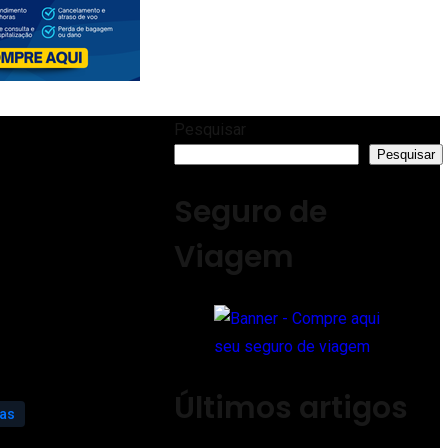
Pesquisar
Pesquisar
Seguro de
Viagem
Últimos artigos
ias