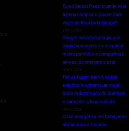
Eurail Global Pass: quando vale
a pena comprar o passe para
viajar de trem pela Europa?
24/07/2026
s, o
Google lança tecnologia que
ajuda passageiros a encontrar
malas perdidas e companhias
aéreas já começam a usar
,
09/03/2026
Férias fazem bem à saúde:
estudos mostram que viajar
pode reduzir risco de doenças
tra
e aumentar a longevidade
08/03/2026
Crise energética em Cuba pode
afetar voos e turismo