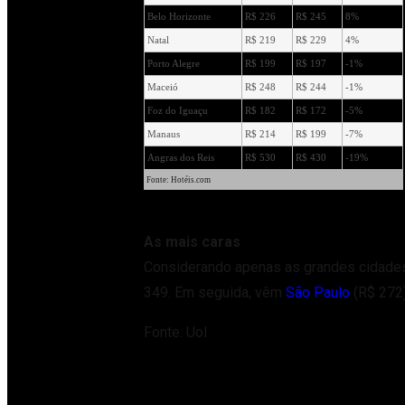
Belo Horizonte
R$ 226
R$ 245
8%
Natal
R$ 219
R$ 229
4%
Porto Alegre
R$ 199
R$ 197
-1%
Maceió
R$ 248
R$ 244
-1%
Foz do Iguaçu
R$ 182
R$ 172
-5%
Manaus
R$ 214
R$ 199
-7%
Angras dos Reis
R$ 530
R$ 430
-19%
Fonte: Hotéis.com
As mais caras
Considerando apenas as grandes cidades
349. Em seguida, vêm
São Paulo
(R$ 272
Fonte: Uol