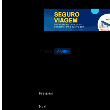
🔖Tags:
VIAGEM
Em Buenos Aires, brasileiro
Previous
Conheça Belo Horizonte pelos 
Next