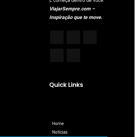
E começa dentro de você.
ViajarSempre.com –
Inspiração que te move.
Quick Links
Home
Notícias