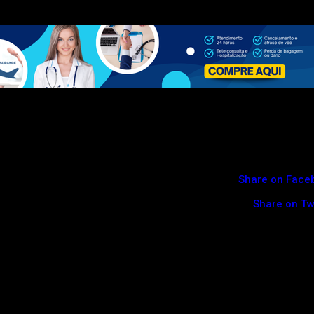
Share on Face
Share on Tw
s são presença constante
olhos de Niemeyer