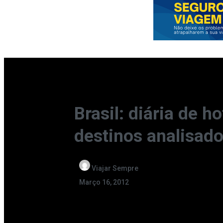
Brasil: diária de 
destinos analisad
Viajar Sempre
Março 16, 2012