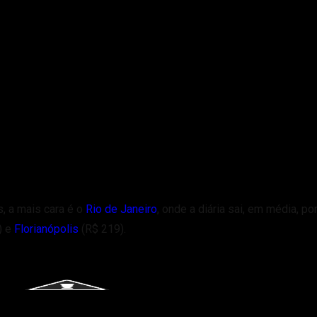
, a mais cara é o
Rio de Janeiro
, onde a diária sai, em média, po
) e
Florianópolis
(R$ 219).