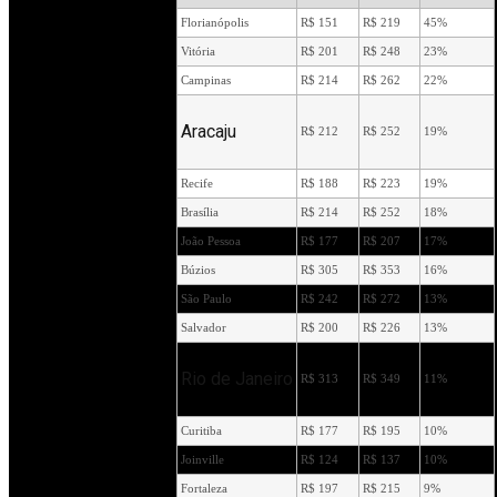
Florianópolis
R$ 151
R$ 219
45%
Vitória
R$ 201
R$ 248
23%
Campinas
R$ 214
R$ 262
22%
Aracaju
R$ 212
R$ 252
19%
Recife
R$ 188
R$ 223
19%
Brasília
R$ 214
R$ 252
18%
João Pessoa
R$ 177
R$ 207
17%
Búzios
R$ 305
R$ 353
16%
São Paulo
R$ 242
R$ 272
13%
Salvador
R$ 200
R$ 226
13%
Rio de Janeiro
R$ 313
R$ 349
11%
Curitiba
R$ 177
R$ 195
10%
Joinville
R$ 124
R$ 137
10%
Fortaleza
R$ 197
R$ 215
9%