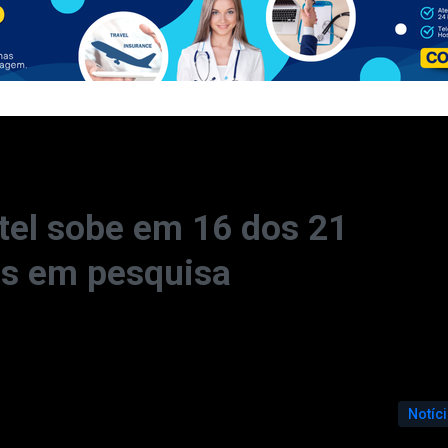
hotel sobe em 16 dos 21
os em pesquisa
Notíc