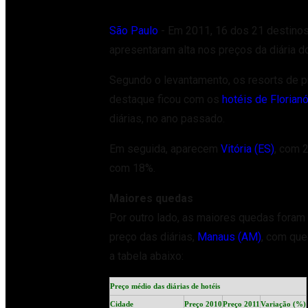
São Paulo
- Em 2011, 16 dos 21 destinos
apresentaram alta nos preços da diária d
Segundo o levantamento, os resorts de p
destaque ficou com os
hotéis de Florian
diárias, no ano passado.
Em seguida, aparecem
Vitória (ES)
, com 
com 18%.
Maiores quedas
Por outro lado, as maiores quedas foram
preço das diárias,
Manaus (AM)
, com qu
a tabela abaixo:
Preço médio das diárias de hotéis
Cidade
Preço 2010
Preço 2011
Variação (%)