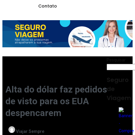
Contato
Pesquisar
Seguro
Alta do dólar faz pedidos
de
Viagem
de visto para os EUA
despencarem
Viajar Sempre