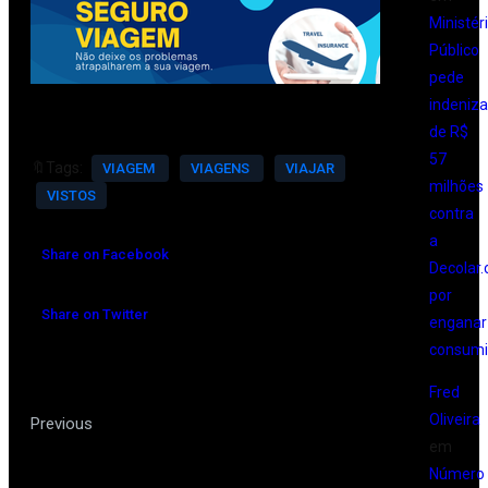
Ministér
Público
pede
indeniz
de R$
57
🔖Tags:
VIAGEM
VIAGENS
VIAJAR
milhões
VISTOS
contra
a
Share on Facebook
Decolar
por
Share on Twitter
enganar
consumi
Fred
Oliveira
Conheça Jonno – um viajante
Previous
em
que tem tudo a ver com experiências
Número