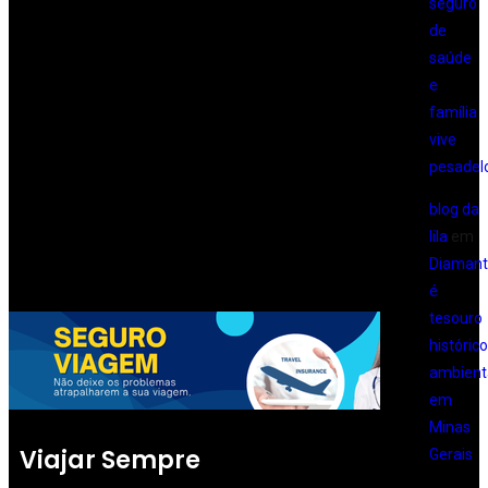
seguro
de
saúde
e
família
vive
pesadel
blog da
lila
em
Diamant
é
tesouro
histórico
ambient
em
Minas
Viajar Sempre
Gerais