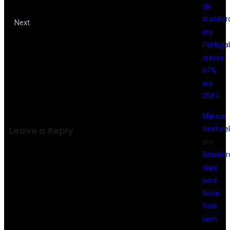
autênticas
de
brasileir
Agente de Viagens: um luxo que
Next
em
Portugal
não custa nada, ou quase nada.
cresce
67%
em
2017
Marcco
Leave a Reply
Venturell
em
Brasileir
viaja
para
Nova
York
sem