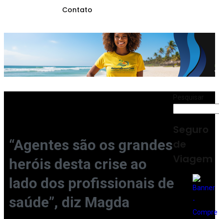
Contato
Pesquisar
Seguro
“Agentes são os grandes
de
Viagem
heróis desta crise ao
lado dos profissionais de
saúde”, diz Magda