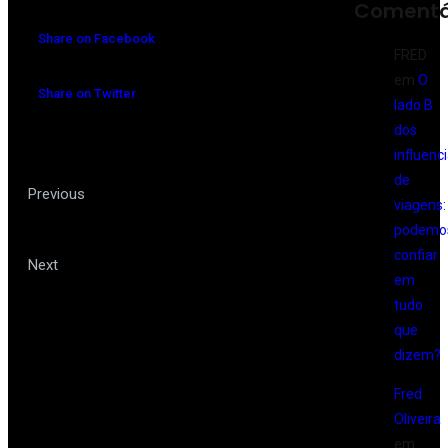
Comentá
Share on Facebook
FRED
em
O
Share on Twitter
lado B
dos
influenc
de
Coronavírus não garante
Previous
viagens:
reembolso de viagem
podemo
confiar
Covid-19 provoca perdas de R$ 2,2
Next
em
tudo
bi no turismo brasileiro, diz CNC
que
dizem?
Fred
Oliveira
em