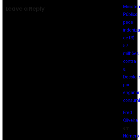
Ministér
Leave a Reply
Público
pede
indeniz
de R$
57
milhões
contra
a
Decolar
por
enganar
consumi
Fred
Oliveira
em
Número