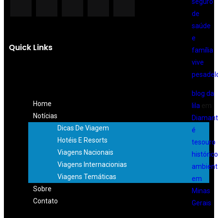
seguro
de
saúde
e
Quick Links
família
vive
pesadel
blog da
Home
lila
em
Notícias
Diamant
Dicas De Viagem
é
Hotéis E Resorts
tesouro
Viagens Nacionais
histórico
Viagens Internacionias
ambient
Viagens Temáticas
em
Sobre
Minas
Contato
Gerais