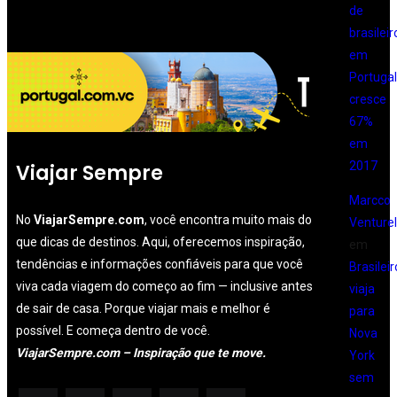
de
brasileir
em
Portugal
cresce
67%
em
2017
Viajar Sempre
Marcco
No
ViajarSempre.com
, você encontra muito mais do
Venturell
que dicas de destinos. Aqui, oferecemos inspiração,
em
tendências e informações confiáveis para que você
Brasileir
viva cada viagem do começo ao fim — inclusive antes
viaja
de sair de casa. Porque viajar mais e melhor é
para
possível. E começa dentro de você.
Nova
ViajarSempre.com – Inspiração que te move.
York
sem