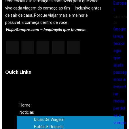
tendências e informações confiáveis para que você
Europa
viva cada viagem do começo ao fim — inclusive antes
?
de sair de casa. Porque viajar mais e melhor é
24/07/20
possível. E começa dentro de você.
26
Google
ViajarSempre.com – Inspiração que te move.
lança
tecnol
ogia
que
ajuda
Quick Links
passag
eiros a
encont
rar
malas
Home
perdid
Notícias
as e
Dicas De Viagem
compa
Hotéis E Resorts