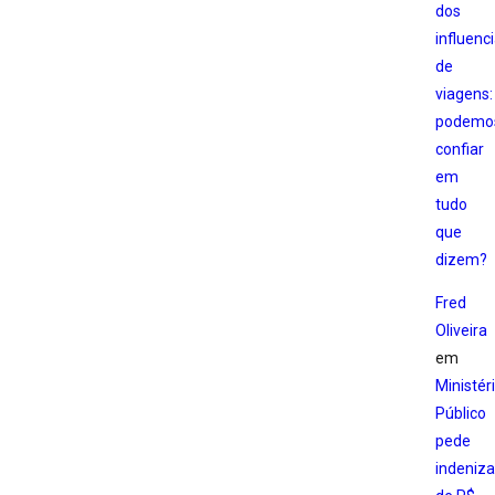
dos
influenc
de
viagens:
podemo
confiar
em
tudo
que
dizem?
Fred
Oliveira
em
Ministér
Público
pede
indeniz