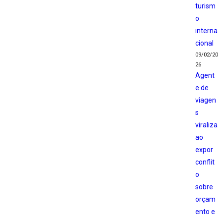
turism
o
interna
cional
09/02/20
26
Agent
e de
viagen
s
viraliza
ao
expor
conflit
o
sobre
orçam
ento e