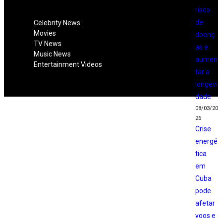
risco
de
Celebrity News
Movies
doenç
TV News
as e
Music News
aumen
Entertainment Videos
tar a
longevi
dade
08/03/20
26
Crise
energé
tica
em
Cuba
pode
afetar
voos e