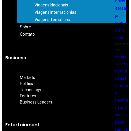
nhias
Viagens Nacionais
aéreas
Viagens Internacionias
já
Viagens Temáticas
começ
Sobre
am a
Contato
usar
09/03/20
26
Férias
Business
fazem
bem à
Markets
saúde:
Politics
estudo
Technology
s
Features
mostra
Business Leaders
m que
viajar
pode
Entertainment
reduzir