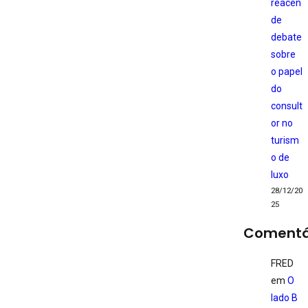
reacen
de
debate
sobre
o papel
do
consult
or no
turism
o de
luxo
28/12/20
25
Comentá
FRED
em
O
lado B