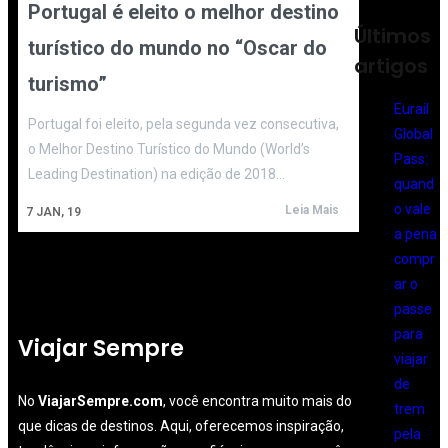
Portugal é eleito o melhor destino
Últimos
turístico do mundo no “Oscar do
artigos
turismo”
Eurail
​​​​​​Portugal foi eleito, pela segunda vez consecutiva,
Global
o Melhor Destino Turístico do Mundo (World’s
Pass:
Leading Destination) na edição de 2018…
quand
o vale
Leia Mais
7
JAN, 19
a pena
compr
ar o
passe
para
Viajar Sempre
viajar
de
No
ViajarSempre.com
, você encontra muito mais do
trem
que dicas de destinos. Aqui, oferecemos inspiração,
pela