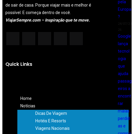
pela
de sair de casa. Porque viajar mais e melhor é
Europa
possível. E começa dentro de você.
?
ViajarSempre.com – Inspiração que te move.
24/07/20
26
Google
lança
tecnol
ogia
Quick Links
que
ajuda
passag
eiros a
encont
Home
rar
Notícias
malas
Dicas De Viagem
perdid
Hotéis E Resorts
as e
Viagens Nacionais
compa