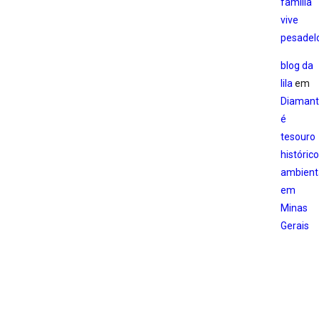
família
vive
pesadel
blog da
lila
em
Diamant
é
tesouro
histórico
ambient
em
Minas
Gerais