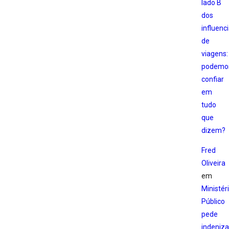
lado B
dos
influenc
de
viagens:
podemo
confiar
em
tudo
que
dizem?
Fred
Oliveira
em
Ministér
Público
pede
indeniz