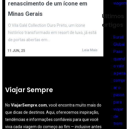
renascimento de um ícone em
Minas Gerais
Últimos
artigos
O Vila Galé Collection Ouro Preto, um ícone
histórico transformado em resort de luxo, já está
Eurail
de portas abertas em…
Global
Leia Mais
11
JUN, 25
Pass:
quand
o vale
a pena
compr
ar o
Viajar Sempre
passe
para
No
ViajarSempre.com
, você encontra muito mais do
viajar
que dicas de destinos. Aqui, oferecemos inspiração,
de
tendências e informações confiáveis para que você
trem
viva cada viagem do começo ao fim — inclusive antes