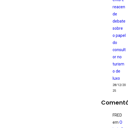
reacen
de
debate
sobre
o papel
do
consult
or no
turism
o de
luxo
28/12/20
25
Comentá
FRED
em
O