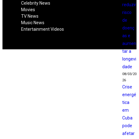
Celebrity News
reduzir
Movies
risco
TV News
de
Music News
doenç
Entertainment Videos
as e
aumen
tar a
longevi
dade
08/03/20
26
Crise
energé
tica
em
Cuba
pode
afetar