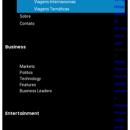
Viagens Internacionias
nhias
Viagens Temáticas
aéreas
Sobre
já
Contato
começ
am a
usar
Business
09/03/20
26
Férias
Markets
fazem
Politics
bem à
Technology
saúde:
Features
Business Leaders
estudo
s
mostra
Entertainment
m que
viajar
pode