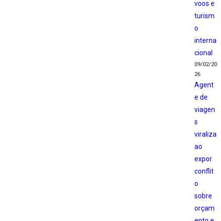
voos e
turism
o
interna
cional
09/02/20
26
Agent
e de
viagen
s
viraliza
ao
expor
conflit
o
sobre
orçam
ento e