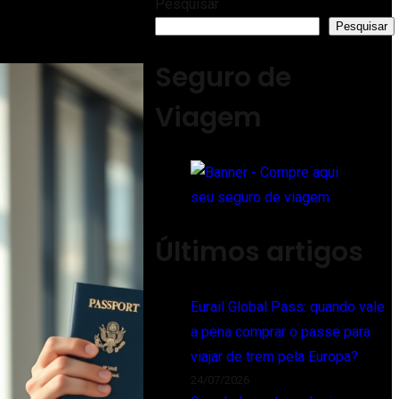
Pesquisar
Pesquisar
Seguro de
Viagem
Últimos artigos
Eurail Global Pass: quando vale
a pena comprar o passe para
viajar de trem pela Europa?
24/07/2026