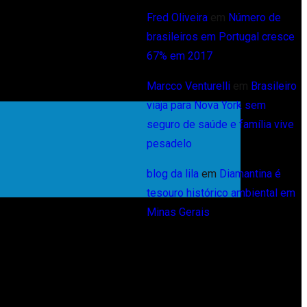
Fred Oliveira
em
Número de
brasileiros em Portugal cresce
67% em 2017
Marcco Venturelli
em
Brasileiro
viaja para Nova York sem
seguro de saúde e família vive
pesadelo
blog da lila
em
Diamantina é
tesouro histórico ambiental em
Minas Gerais