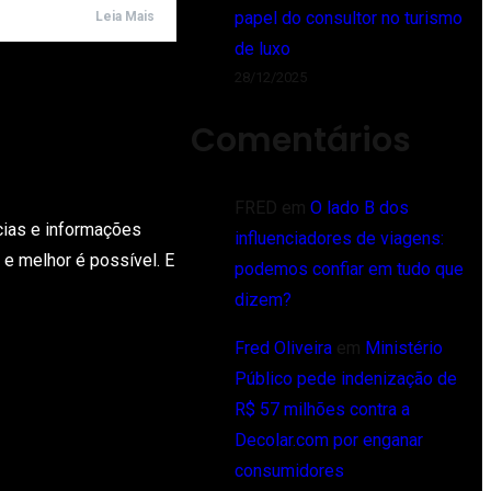
papel do consultor no turismo
Leia Mais
de luxo
28/12/2025
Comentários
FRED
em
O lado B dos
cias e informações
influenciadores de viagens:
 e melhor é possível. E
podemos confiar em tudo que
dizem?
Fred Oliveira
em
Ministério
Público pede indenização de
R$ 57 milhões contra a
Decolar.com por enganar
consumidores